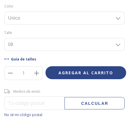
Color
Talle
Guía de talles
Entregas para el CP:
CAMBIAR CP
Medios de envío
CALCULAR
No sé mi código postal