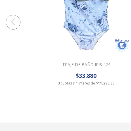
6
TRAJE DE BAÑO IRIS 424
$33.880
0
3
cuotas sin interés de
$11.293,33