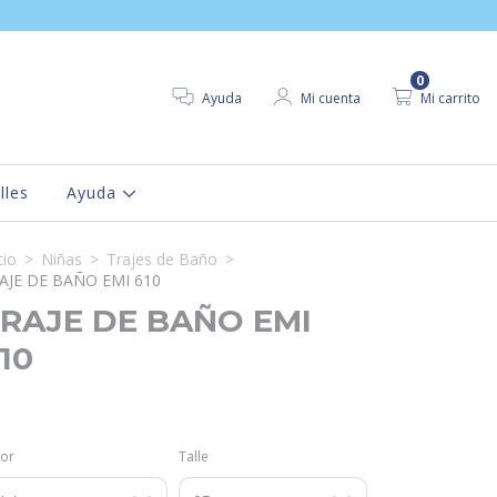
0
Ayuda
Mi cuenta
Mi carrito
lles
Ayuda
cio
>
Niñas
>
Trajes de Baño
>
AJE DE BAÑO EMI 610
RAJE DE BAÑO EMI
10
lor
Talle