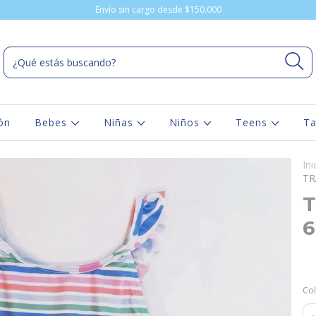
Envío sin cargo desde $150.000
ón
Bebes
Niñas
Niños
Teens
Ta
Ini
TR
T
6
Co