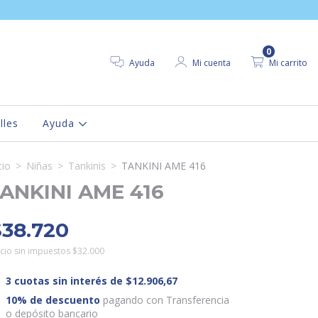
0
Ayuda
Mi cuenta
Mi carrito
lles
Ayuda
cio
>
Niñas
>
Tankinis
>
TANKINI AME 416
ANKINI AME 416
$38.720
cio sin impuestos
$32.000
3
cuotas sin interés de
$12.906,67
10% de descuento
pagando con Transferencia
o depósito bancario