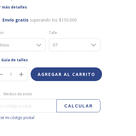
r más detalles
Envío gratis
superando los
$150.000
lor
Talle
Guía de talles
regas para el CP:
CAMBIAR CP
Medios de envío
CALCULAR
sé mi código postal