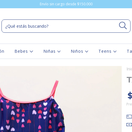
Envío sin cargo desde $150.000
ón
Bebes
Niñas
Niños
Teens
Ta
Ini
T
Pre