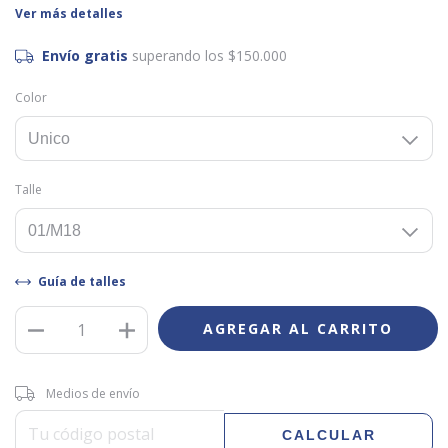
Ver más detalles
Envío gratis
superando los
$150.000
Color
Talle
Guía de talles
Entregas para el CP:
CAMBIAR CP
Medios de envío
CALCULAR