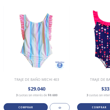
TRAJE DE BAÑO MECHI 403
TRAJE DE B
$29.040
$33
3
cuotas sin interés de
$9.680
3
cuotas sin inte
COMPRAR
COMPRAR