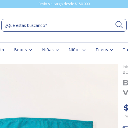
Envío sin cargo desde $150.000
ón
Bebes
Niñas
Niños
Teens
Ta
Ini
BO
V
Pre