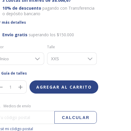
3
cuotas sin interés de
$8.066,67
10% de descuento
pagando con Transferencia
o depósito bancario
r más detalles
Envío gratis
superando los
$150.000
lor
Talle
Guía de talles
regas para el CP:
CAMBIAR CP
Medios de envío
CALCULAR
sé mi código postal