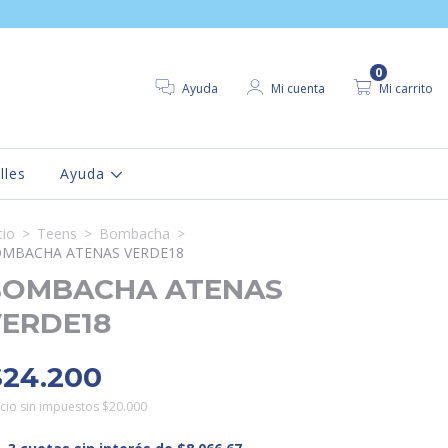
0
Ayuda
Mi cuenta
Mi carrito
lles
Ayuda
cio
>
Teens
>
Bombacha
>
MBACHA ATENAS VERDE18
BOMBACHA ATENAS
ERDE18
$24.200
cio sin impuestos
$20.000