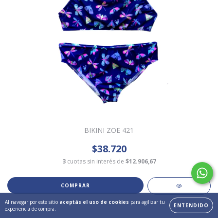
BIKINI ZOE 421
$38.720
3
cuotas sin interés de
$12.906,67
COMPRAR
Al navegar por este sitio
aceptás el uso de cookies
para agilizar tu
ENTENDIDO
experiencia de compra.