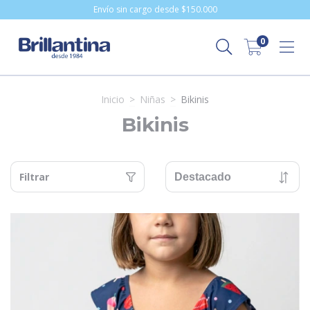
Envío sin cargo desde $150.000
0
Inicio
>
Niñas
>
Bikinis
Bikinis
Filtrar