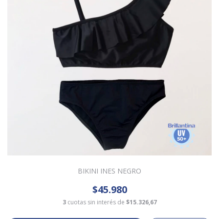
BIKINI INES NEGRO
$45.980
3
cuotas sin interés de
$15.326,67