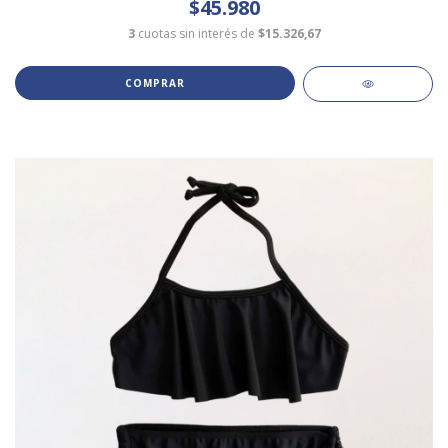
$45.980
3
cuotas sin interés de
$15.326,67
COMPRAR